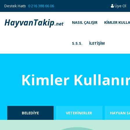
Destek Hattı
0 216 388 66 06
Üye Ol
HayvanTakip
NASIL ÇALIŞIR
KIMLER KULL
.net
S.S.S.
İLETIŞIM
Kimler Kullanı
BELEDİYE
VETERİNERLER
HAYVAN S