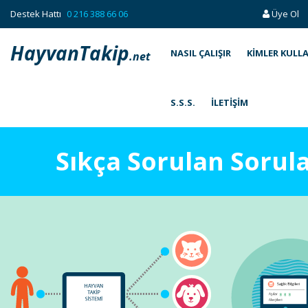
Destek Hattı
0 216 388 66 06
Üye Ol
HayvanTakip
NASIL ÇALIŞIR
KIMLER KULL
.net
S.S.S.
İLETIŞIM
Sıkça Sorulan Sorul